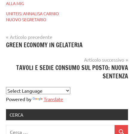
ALLA MIG
UNITEIS: ANNALISA CARNIO
NUOVO SEGRETARIO
Navigazione
Articolo precedente
Tag
gelato
GREEN ECONOMY IN GELATERIA
articoli
gelato
,
artigianale
GELATO
Articolo successivo
ARTIGIANALE
,
TAVOLI E SEDIE CONSUMO SUL POSTO: NUOVA
gelato
SENTENZA
artigianale
notizie
Powered by
Translate
CERCA
Ricerca