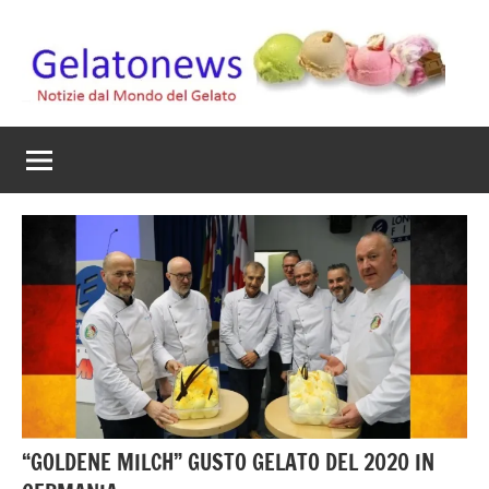
Vai
al
contenuto
Gelato
Notizie
dal
News
mondo
del
gelato
artigianale
“GOLDENE MILCH” GUSTO GELATO DEL 2020 IN