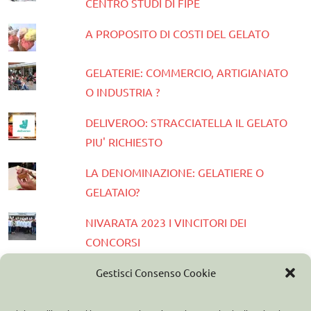
CENTRO STUDI DI FIPE
A PROPOSITO DI COSTI DEL GELATO
GELATERIE: COMMERCIO, ARTIGIANATO
O INDUSTRIA ?
DELIVEROO: STRACCIATELLA IL GELATO
PIU' RICHIESTO
LA DENOMINAZIONE: GELATIERE O
GELATAIO?
NIVARATA 2023 I VINCITORI DEI
CONCORSI
PRESENTATA LA GUIDA GELATERIE
Gestisci Consenso Cookie
D'ITALIA 2023