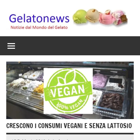
Vai
al
contenuto
Gelato
Notizie
dal
News
mondo
del
gelato
artigianale
CRESCONO I CONSUMI VEGANI E SENZA LATTOSIO