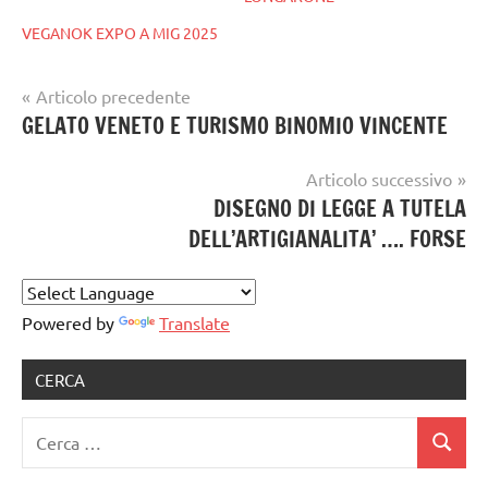
VEGANOK EXPO A MIG 2025
Navigazione
Articolo precedente
Tag
gelato
GELATO VENETO E TURISMO BINOMIO VINCENTE
articoli
gelato
,
artigianale
GELATO
Articolo successivo
ARTIGIANALE
,
DISEGNO DI LEGGE A TUTELA
gelato
DELL’ARTIGIANALITA’ …. FORSE
artigianale
notizie
Powered by
Translate
CERCA
Ricerca
Cerca
per: