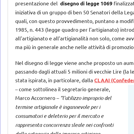
presentazione del
finalizza
disegno di legge 1069
iniziativa di un gruppo di ben 50 Senatori della Le
quali, con questo provvedimento, puntano a modific
1985, n. 443 (legge quadro per l’artigianato) introd
all’artigianato e all’artigianalità non solo, come a
ma più in generale anche nelle attività di promozio
Nel disegno di legge viene anche proposto un aume
passando dagli attuali 5 milioni di vecchie Lire (la
stata ispirata, in particolare, dalla
CLAAI (Confedera
– come sottolinea il
segretario generale,
Marco Accornero –
“l’utilizzo improprio del
termine artigianale è ingannevole per i
consumatori e deleterio per il mercato e
rappresenta concorrenza sleale nei confronti
della categoria delle imprese artigiane