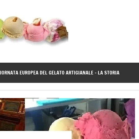
Gelato
Notizie
dal
News
mondo
del
gelato
IORNATA EUROPEA DEL GELATO ARTIGIANALE – LA STORIA
artigianale