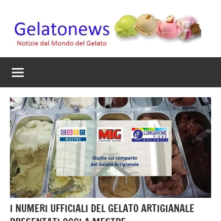
Vai
al
contenuto
Gelato
Notizie
dal
News
mondo
del
gelato
artigianale
I NUMERI UFFICIALI DEL GELATO ARTIGIANALE