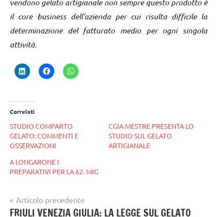
vendono gelato artigianale non sempre questo prodotto è
il core business dell’azienda per cui risulta difficile la
determinazione del fatturato medio per ogni singola
attività.
Correlati
STUDIO COMPARTO
CGIA MESTRE PRESENTA LO
GELATO: COMMENTI E
STUDIO SUL GELATO
OSSERVAZIONI
ARTIGIANALE
A LONGARONE I
PREPARATIVI PER LA 62. MIG
Navigazione
Articolo precedente
Tag
FRIULI VENEZIA GIULIA: LA LEGGE SUL GELATO
articoli