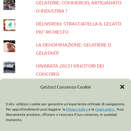
GELATERIE: COMMERCIO, ARTIGIANATO
O INDUSTRIA ?
DELIVEROO: STRACCIATELLA IL GELATO
PIU' RICHIESTO
LA DENOMINAZIONE: GELATIERE O
GELATAIO?
NIVARATA 2023 I VINCITORI DEI
CONCORSI
PRESENTATA LA GUIDA GELATERIE
Gestisci Consenso Cookie
D'ITALIA 2023
Il sito utilizza i cookie per garantire un'esperienza ottimale di navigazione.
ASSOCIAZIONE ITALIANA GELATIERI:
Per approfondimenti puoi leggere la
Privacy policy
e la
Cooki policy
Puoi
liberamente prestare, rifiutare o revocare il tuo consenso, in qualsiasi
CASA OPTIMA PARTNER
momento.
ITALO MARCHIONI E IL BREVETTO DEL