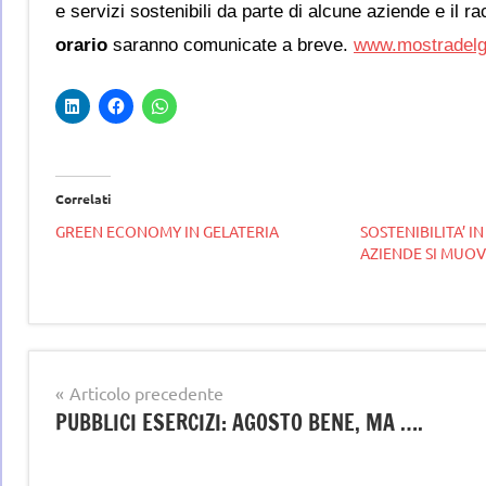
e servizi sostenibili da parte di alcune aziende e il r
orario
saranno comunicate a breve.
www.mostradelg
Correlati
GREEN ECONOMY IN GELATERIA
SOSTENIBILITA’ IN
AZIENDE SI MUO
Tag
GELATO
Navigazione
Articolo precedente
ARTIGIANALE
PUBBLICI ESERCIZI: AGOSTO BENE, MA ….
articoli