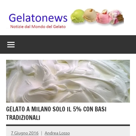
Vai
al
contenuto
Gelato
Notizie
dal
News
mondo
del
gelato
artigianale
GELATO A MILANO SOLO IL 5% CON BASI
TRADIZIONALI
7 Giugno 2016
Andrea Losso