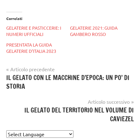
Correlati
GELATERIE E PASTICCERIE: I
GELATERIE 2021: GUIDA
NUMERI UFFICIALI
GAMBERO ROSSO
PRESENTATA LA GUIDA
GELATERIE D’ITALIA 2023
Navigazione
Articolo precedente
Tag
gelato
IL GELATO CON LE MACCHINE D’EPOCA: UN PO’ DI
articoli
GELATO
artigianale
STORIA
ARTIGIANALE
Articolo successivo
IL GELATO DEL TERRITORIO NEL VOLUME DI
CAVIEZEL