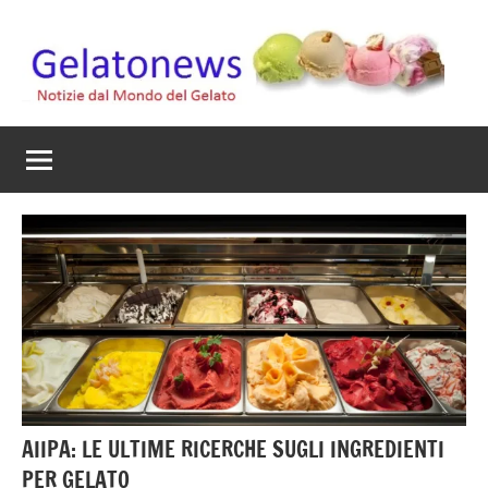
Vai
al
contenuto
Gelato
Notizie
dal
News
mondo
del
gelato
artigianale
AIIPA: LE ULTIME RICERCHE SUGLI INGREDIENTI
PER GELATO