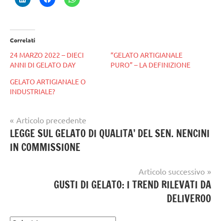
Correlati
24 MARZO 2022 – DIECI
“GELATO ARTIGIANALE
ANNI DI GELATO DAY
PURO” – LA DEFINIZIONE
GELATO ARTIGIANALE O
INDUSTRIALE?
Navigazione
Articolo precedente
Tag
gelato
LEGGE SUL GELATO DI QUALITA’ DEL SEN. NENCINI
articoli
gelato
,
artigianale
IN COMMISSIONE
GELATO
ARTIGIANALE
,
Articolo successivo
gelato
GUSTI DI GELATO: I TREND RILEVATI DA
artigianale
DELIVEROO
notizie