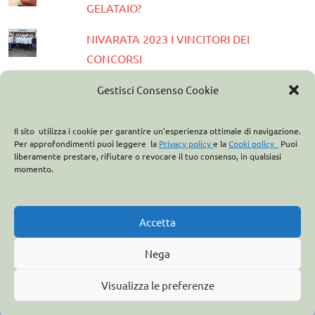
GELATAIO?
NIVARATA 2023 I VINCITORI DEI
CONCORSI
PRESENTATA LA GUIDA GELATERIE
Gestisci Consenso Cookie
D'ITALIA 2023
Il sito utilizza i cookie per garantire un'esperienza ottimale di navigazione.
ASSOCIAZIONE ITALIANA GELATIERI:
Per approfondimenti puoi leggere la
Privacy policy
e la
Cooki policy
Puoi
liberamente prestare, rifiutare o revocare il tuo consenso, in qualsiasi
CASA OPTIMA PARTNER
momento.
ITALO MARCHIONI E IL BREVETTO DEL
CONO GELATO
Accetta
Nega
Visualizza le preferenze