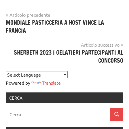
Navigazione
Articolo precedente
Tag
gelato
MONDIALE PASTICCERIA A HOST VINCE LA
articoli
gelato
artigianale
FRANCIA
news
,
sherbeth
Articolo successivo
SHERBETH 2023 I GELATIERI PARTECIPANTI AL
CONCORSO
Powered by
Translate
CERCA
Ricerca
Cerca
per: