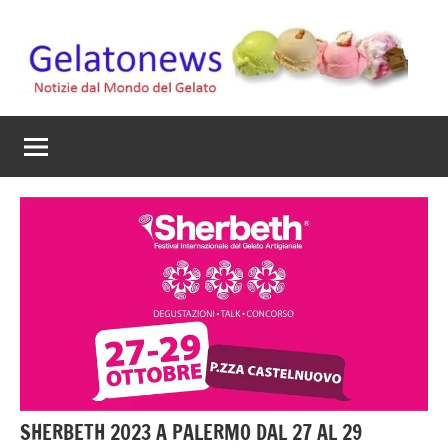
Vai
al
contenuto
Gelato
Notizie
dal
News
mondo
del
gelato
artigianale
SHERBETH 2023 A PALERMO DAL 27 AL 29