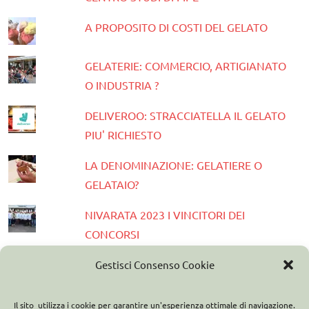
A PROPOSITO DI COSTI DEL GELATO
GELATERIE: COMMERCIO, ARTIGIANATO
O INDUSTRIA ?
DELIVEROO: STRACCIATELLA IL GELATO
PIU' RICHIESTO
LA DENOMINAZIONE: GELATIERE O
GELATAIO?
NIVARATA 2023 I VINCITORI DEI
CONCORSI
PRESENTATA LA GUIDA GELATERIE
Gestisci Consenso Cookie
D'ITALIA 2023
Il sito utilizza i cookie per garantire un'esperienza ottimale di navigazione.