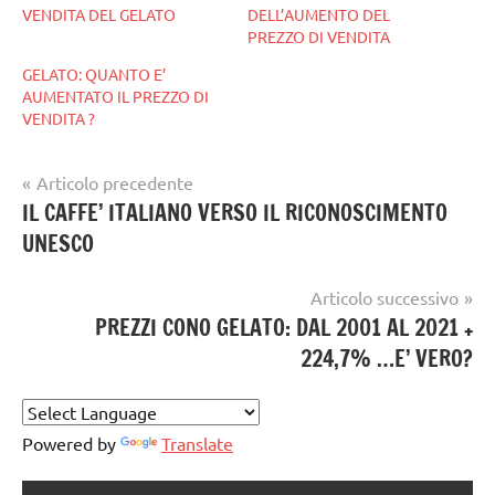
VENDITA DEL GELATO
DELL’AUMENTO DEL
PREZZO DI VENDITA
GELATO: QUANTO E’
AUMENTATO IL PREZZO DI
VENDITA ?
Navigazione
Articolo precedente
Tag
gelato
IL CAFFE’ ITALIANO VERSO IL RICONOSCIMENTO
articoli
gelataio
,
artigianale
UNESCO
gelateria
,
gelato
,
Articolo successivo
GELATO
PREZZI CONO GELATO: DAL 2001 AL 2021 +
ARTIGIANALE
224,7% …E’ VERO?
Powered by
Translate