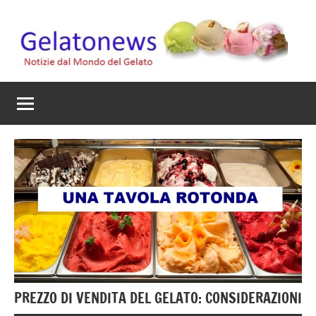
Vai
al
contenuto
Gelato
Notizie
dal
News
mondo
del
gelato
artigianale
PREZZO DI VENDITA DEL GELATO: CONSIDERAZIONI