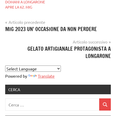
DOMANI A LONGARONE
APRE LA 62. MIG
Navigazione
Articolo precedente
Tag
gelataio
MIG 2023 UN’ OCCASIONE DA NON PERDERE
articoli
gelatieri
,
gelato
gelato
,
Articolo successivo
artigianale
listino
GELATO ARTIGIANALE PROTAGONISTA A
prezzi
,
LONGARONE
miglongarone
Powered by
Translate
CERCA
Ricerca
Cerca
per: