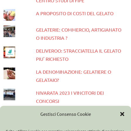
CENTRO STUDI DI FIPE
A PROPOSITO DI COSTI DEL GELATO
GELATERIE: COMMERCIO, ARTIGIANATO
O INDUSTRIA ?
DELIVEROO: STRACCIATELLA IL GELATO
PIU' RICHIESTO
LA DENOMINAZIONE: GELATIERE O
GELATAIO?
NIVARATA 2023 I VINCITORI DEI
CONCORSI
PRESENTATA LA GUIDA GELATERIE
Gestisci Consenso Cookie
D'ITALIA 2023