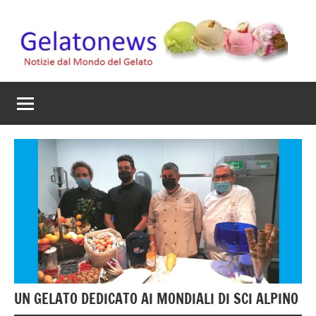
Vai
al
contenuto
Gelato
Notizie
dal
News
mondo
del
gelato
artigianale
UN GELATO DEDICATO AI MONDIALI DI SCI ALPINO