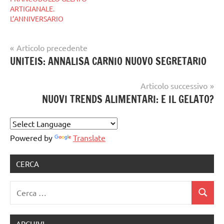
ARTIGIANALE.
L’ANNIVERSARIO
Navigazione
Articolo precedente
Tag
gelato
UNITEIS: ANNALISA CARNIO NUOVO SEGRETARIO
articoli
gelato
,
artigianale
GELATO
Articolo successivo
ARTIGIANALE
,
NUOVI TRENDS ALIMENTARI: E IL GELATO?
gelato
artigianale
notizie
Powered by
Translate
CERCA
Ricerca
Cerca
per:
ARCHIVI