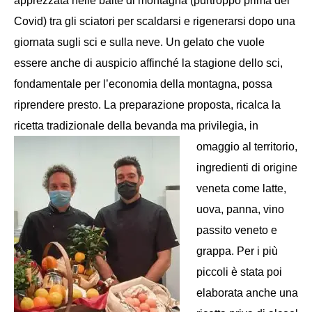
apprezzata
nelle baite di montagna
(purtroppo prima del
Covid) tra gli sciatori per scaldarsi e rigenerarsi dopo una
giornata sugli sci e sulla neve.
Un gelato che vuole
essere anche
di
auspicio affinché la stagione dello sci,
fondamentale per l’economia della montagna, possa
riprendere presto.
La
preparazione
proposta, ricalca
la
ricetta
tradizionale
della bevanda
ma privilegia, in
omaggio al territorio,
ingredienti di origine
veneta come latte,
uova, panna, vino
passito veneto e
grappa.
Per i più
piccoli è stata poi
elaborata anche una