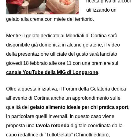
ricetta
priva di alcool
utilizzando un
gelato alla crema con miele del territorio.
Mentre il gelato dedicato ai Mondiali di Cortina sarà
disponibile già domenica in alcune gelaterie,
il video
d
ella
presentazione
ufficiale
del gusto
sarà lanciato
giovedi
18 febbraio alle ore 11 con
una
premiere sul
canale YouTube della MIG di Longarone
.
Oltre a quest
a iniziativa,
il Forum della Gelateria dedica
all’evento di Cortina anche un approfondimento sulle
qualità del
gelato
alimento
ideale
per chi pratica sport
,
in particolare quelli invernali.
In questo caso viene
proposta
una
tavola rotonda
digitale coordinata dalla
capo redattrice di “TuttoGelato”
(Chiriotti editori)
,