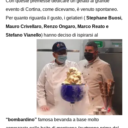
Con queste premesse dedicare un gelato a
l grande
e
vento di Cortina,
come dicevamo,
è
venuto spontaneo.
Per quanto riguarda il gusto, i gelatieri (
Stephan
e
Buosi,
Mauro Crivellaro, Renzo Ongaro, Marco Reato e
Stefano Vianello
)
hanno deciso di ispirarsi al
“bombardino”
famosa bevanda a base
molto