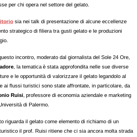
sse per chi opera nel settore del gelato.
itorio
sia nei talk di presentazione di alcune eccellenze
o strategico di filiera tra gusti gelato e le produzioni
gio.
questo
incontro,
moderat
o
dal giornalista del Sole 24 Ore
,
adore
, l
a
tematica
è stata
approfondit
a
nelle
sue
diverse
ature
e
le
opportunità di valorizzare i
l
gelato legandolo al
 e ai flussi turistici
sono state affrontate
, in particolare, da
nio Ruisi
,
p
rofessore di
e
conomia
a
ziendale e
m
arketing
Università di Palermo.
o riguarda il gelato come elemento di richiamo di un
turistico il prof. Ruisi ritiene che ci sia ancora molta strada