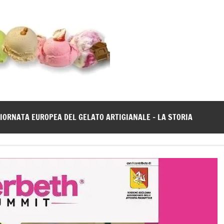
Gelato
Notizie
dal
News
mondo
del
gelato
IORNATA EUROPEA DEL GELATO ARTIGIANALE – LA STORIA
artigianale