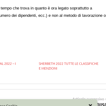
 tempo che trova in quanto è ora legato soprattutto a
numero dei dipendenti, ecc.) e non al metodo di lavorazione o
L 2022 – I
SHERBETH 2022 TUTTE LE CLASSIFICHE
E MENZIONI
Articolo successivo
DA OGGI STOP ALLA PLASTICA MONOUS
enso Cookie