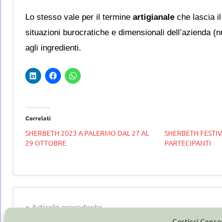
Lo stesso vale per il termine
artigianale
che lascia il
situazioni burocratiche e dimensionali dell’azienda (
agli ingredienti.
Correlati
SHERBETH 2023 A PALERMO DAL 27 AL
SHERBETH FESTIVA
29 OTTOBRE
PARTECIPANTI
Tag
gelato
gelateria
,
artigianale
Navigazione
Articolo precedente
Gelaterie
,
GELATO E PASTICCERIA: SIGEP PRESENTA I DATI
gelato
,
Gestisci Cons