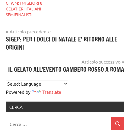
GFWM: I MIGLIORI 8
GELATIERI ITALIANI
SEMIFINALISTI
Navigazione
Articolo precedente
Tag
gelato
SIGEP: PER I DOLCI DI NATALE E’ RITORNO ALLE
articoli
gelataio
,
artigianale
ORIGINI
gelateria
,
gelatiere
Articolo successivo
IL GELATO ALL’EVENTO GAMBERO ROSSO A ROMA
Powered by
Translate
CERCA
Ricerca
Cerca
per: