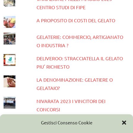
CENTRO STUDI DI FIPE
A PROPOSITO DI COSTI DEL GELATO
GELATERIE: COMMERCIO, ARTIGIANATO
O INDUSTRIA ?
DELIVEROO: STRACCIATELLA IL GELATO
PIU' RICHIESTO
LA DENOMINAZIONE: GELATIERE O
GELATAIO?
NIVARATA 2023 I VINCITORI DEI
CONCORSI
PRESENTATA LA GUIDA GELATERIE
Gestisci Consenso Cookie
D'ITALIA 2023