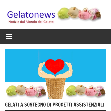
Vai
al
contenuto
Gelato
Notizie
dal
News
mondo
del
gelato
artigianale
GELATI A SOSTEGNO DI PROGETTI ASSISTENZIALI