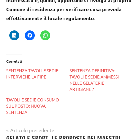
interessato è, quindi, opportuno si rivolga al proprio
Comune di residenza per verificare cosa preveda
effettivamente il locale regolamento
.
Correlati
SENTENZA TAVOLI E SEDIE:
SENTENZA DEFINITIVA:
INTERVIENE LA FIPE
TAVOLI E SEDIE AMMESSI
NELLE GELATERIE
ARTIGIANE ?
TAVOLI E SEDIE CONSUMO
SUL POSTO: NUOVA
SENTENZA
Navigazione
Articolo precedente
Tag
GELATO E SPORT. LE PROPOSTE DEI MAESTRI