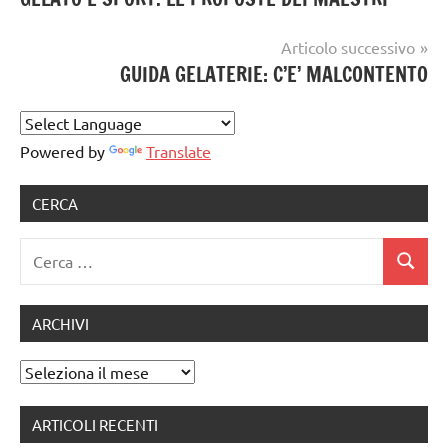
articoli
GELATO
ARTIGIANALE
Articolo successivo
GUIDA GELATERIE: C’E’ MALCONTENTO
Powered by
Translate
CERCA
Ricerca
Cerca
per:
ARCHIVI
Archivi
ARTICOLI RECENTI