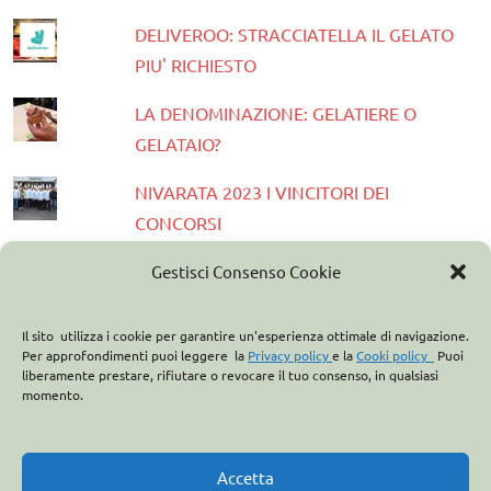
DELIVEROO: STRACCIATELLA IL GELATO
PIU' RICHIESTO
LA DENOMINAZIONE: GELATIERE O
GELATAIO?
NIVARATA 2023 I VINCITORI DEI
CONCORSI
PRESENTATA LA GUIDA GELATERIE
Gestisci Consenso Cookie
D'ITALIA 2023
Il sito utilizza i cookie per garantire un'esperienza ottimale di navigazione.
ASSOCIAZIONE ITALIANA GELATIERI:
Per approfondimenti puoi leggere la
Privacy policy
e la
Cooki policy
Puoi
liberamente prestare, rifiutare o revocare il tuo consenso, in qualsiasi
CASA OPTIMA PARTNER
momento.
ITALO MARCHIONI E IL BREVETTO DEL
CONO GELATO
Accetta