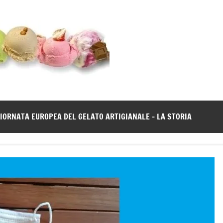
Gelato
Notizie
dal
News
mondo
del
gelato
IORNATA EUROPEA DEL GELATO ARTIGIANALE – LA STORIA
artigianale