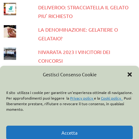
DELIVEROO: STRACCIATELLA IL GELATO
PIU' RICHIESTO
LA DENOMINAZIONE: GELATIERE O
GELATAIO?
NIVARATA 2023 I VINCITORI DEI
CONCORSI
PRESENTATA LA GUIDA GELATERIE
Gestisci Consenso Cookie
D'ITALIA 2023
Il sito utilizza i cookie per garantire un'esperienza ottimale di navigazione.
ASSOCIAZIONE ITALIANA GELATIERI:
Per approfondimenti puoi leggere la
Privacy policy
e la
Cooki policy
Puoi
liberamente prestare, rifiutare o revocare il tuo consenso, in qualsiasi
CASA OPTIMA PARTNER
momento.
ITALO MARCHIONI E IL BREVETTO DEL
CONO GELATO
Accetta