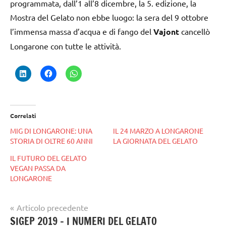
programmata, dall’1 all’8 dicembre, la 5. edizione, la
Mostra del Gelato non ebbe luogo: la sera del 9 ottobre
l’immensa massa d’acqua e di fango del
Vajont
cancellò
Longarone con tutte le attività.
Correlati
MIG DI LONGARONE: UNA
IL 24 MARZO A LONGARONE
STORIA DI OLTRE 60 ANNI
LA GIORNATA DEL GELATO
IL FUTURO DEL GELATO
VEGAN PASSA DA
LONGARONE
Navigazione
Articolo precedente
Tag
gelataio
SIGEP 2019 – I NUMERI DEL GELATO
articoli