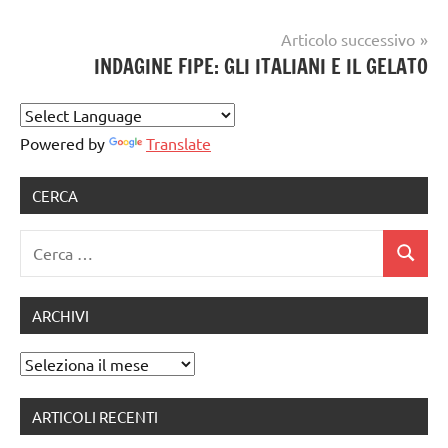
gelatieri
,
gelato
gelato
,
Articolo successivo
artigianale
GELATO
INDAGINE FIPE: GLI ITALIANI E IL GELATO
ARTIGIANALE
,
gelato
artigianale
Powered by
Translate
notizie
CERCA
Ricerca
Cerca
per:
ARCHIVI
Archivi
ARTICOLI RECENTI