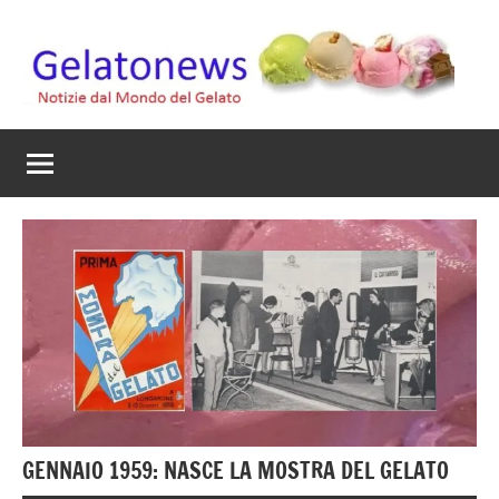
Vai
al
contenuto
Gelato
Notizie
dal
News
mondo
del
gelato
artigianale
GENNAIO 1959: NASCE LA MOSTRA DEL GELATO